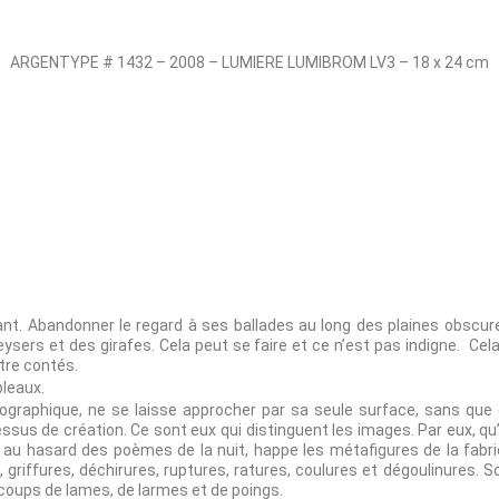
ARGENTYPE # 1432 – 2008 – LUMIERE LUMIBROM LV3 – 18 x 24 cm
nt. Abandonner le regard à ses ballades au long des plaines obscures
eysers et des girafes. Cela peut se faire et ce n’est pas indigne. Cela
tre contés.
bleaux.
ographique, ne se laisse approcher par sa seule surface, sans que 
sus de création. Ce sont eux qui distinguent les images. Par eux, qu
au hasard des poèmes de la nuit, happe les métafigures de la fabricat
, griffures, déchirures, ruptures, ratures, coulures et dégoulinures. So
, coups de lames, de larmes et de poings.