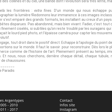
ture des collines et du ciel, une bande dont l’évolution sera très lente, m
là les frontières :
extra fines
. D’un monde qui nous échappe pui
ographier la lumière !Redonnons leur immanence à ces images inclassab
Fadier s’est emparé des grands formats, les installant au creux d’un
êtes disparues. Pas abandonné, mais bien vivant. Fadier, c’est tout 
finement ciselés, si subtiles qu’on reste troublé par les ouragans qui 
it le lourd pied photo, et l’épaisse caméra pour capter les mouvements
olutif.
gage, tout droit dans le positif direct. Echappe à l’apologie du point d
ortions sur le monde. Il faut le savoir pour reconstruire. Dès lors l
ce comme de l’histoire de l’art. Pleinement présent au temps, imme
s. Et nous, nous cherchons, derrière chaque détail, chaque tubule,
ur de chaussures.
________
le Paradis
des Argentypes
Contact
2005 - 2010
Infos site
2011 - 2017
Instagram