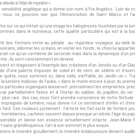
 élevée à l’état de mystère ».
sensibilité angélique qui a donné son nom à Fra Angelico. Loin de co
 nous ne pouvons nier que l’Annonciation de Saint Marco et l’ar
aître sur ce qui n’était qu’une image les halogénures touchées par la lu
ommes dans le numineux, cette qualité particulière qui est à la ba
sité des formats invite au périple : au regardeur voyageur, au-delà 
 volcans, sillonner les océans, en visiter les fonds ; le choix lui appart
 serait-ce qu’un centième de seconde mais dans la dynamique d’un pr
rme ; ils sont constamment en devenir.
ivent et réagissent à l’exemple des créations d’un Jencks ou d’un Gl
 d’une palette imposée de soleil et de vent, de sélène et d’avers
ne quête, nous sommes ici, dans celle, ineffable, du Jardin un « Tr
a lumière indécise de l’aube, « dans le matin encore à jeun du premie
ses particules organiques laisseront précisément les empreintes pré
ar partiellement fixées et à l’instar du sablier, du papillon, du ve
 plus rare des cas, nous font prendre conscience de notre finitude.
e imprégnée de lumière, nous donne-t-il ce sentiment d’infini et d’i
 fard. Ces couleurs justement : l’artiste les fait sortir de l’ombre po
t tremblantes, cachées souvent depuis presque un siècle, l’âge du papi
ensible et laisse son essence virtuellement intacte. Jean-Marie Fa
sans grandiloquence, l’art à son sommet le plus exquis.
atoire le moindre grouillement, la moindre éclaboussure devient audi