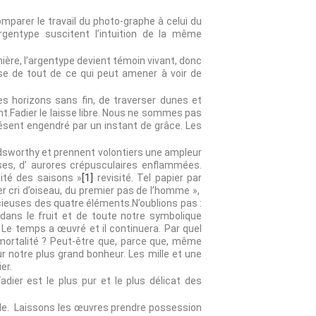
mparer le travail du photo-graphe à celui du
gentype suscitent l’intuition de la même
mière, l’argentype devient témoin vivant, donc
se de tout de ce qui peut amener à voir de
des horizons sans fin, de traverser dunes et
ient.Fadier le laisse libre. Nous ne sommes pas
ésent engendré par un instant de grâce. Les
adsworthy et prennent volontiers une ampleur
es, d’ aurores crépusculaires enflammées.
aité des saisons »
[1]
revisité. Tel papier par
r cri d’oiseau, du premier pas de l’homme »,
cieuses des quatre éléments.N’oublions pas :
r dans le fruit et de toute notre symbolique
 Le temps a œuvré et il continuera. Par quel
mmortalité ? Peut-être que, parce que, même
ur notre plus grand bonheur. Les mille et une
er.
dier est le plus pur et le plus délicat des
ble. Laissons les œuvres prendre possession