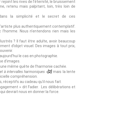
joint les rives de l’éternité, le bruissement
, retenu mais palpitant, loin, très loin de
dans la simplicité et le secret de ces
s d’artiste plus authentiquement contemplatif.
vec l’homme. Nous n’entendons rien mais les
ustrés ? Il faut être adulte, avoir beaucoup
ément d’objet visuel. Des images à tout prix,
ouvenir.
aujourd’hui le cas en photographie.
se d’images.
t une même quête de l’harmonie cachée.
, et à intervalles harmoniques »
[2]
mais la lente
ficielle compréhension.
, réceptifs au cadeau qu’il nous fait.
ngagement » dit Fadier. Les délibérations et
ui devrait nous en donner la force.