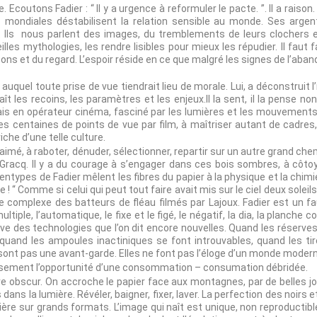
outons Fadier : “ Il y a urgence à reformuler le pacte. ”. Il a raison.
ns mondiales déstabilisent la relation sensible au monde. Ses arg
t. Ils nous parlent des images, du tremblements de leurs clochers
lles mythologies, les rendre lisibles pour mieux les répudier. Il faut f
ns et du regard. L’espoir réside en ce que malgré les signes de l’abando
r auquel toute prise de vue tiendrait lieu de morale. Lui, a déconstruit 
 les recoins, les paramètres et les enjeux.Il la sent, il la pense non
s en opérateur cinéma, fasciné par les lumières et les mouvements. C’e
 centaines de points de vue par film, à maîtriser autant de cadres,
he d’une telle culture.
ait aimé, à raboter, dénuder, sélectionner, repartir sur un autre grand 
 Gracq. Il y a du courage à s’engager dans ces bois sombres, à côtoy
types de Fadier mêlent les fibres du papier à la physique et la chi
e ! “ Comme si celui qui peut tout faire avait mis sur le ciel deux soleils 
 complexe des batteurs de fléau filmés par Lajoux. Fadier est un fau
 multiple, l’automatique, le fixe et le figé, le négatif, la dia, la planc
ive des technologies que l’on dit encore nouvelles. Quand les réserve
 quand les ampoules inactiniques se font introuvables, quand les tir
e sont pas une avant-garde. Elles ne font pas l’éloge d’un monde moder
reusement l’opportunité d’une consommation – consumation débridée.
oire obscur. On accroche le papier face aux montagnes, par de belles jou
s dans la lumière. Révéler, baigner, fixer, laver. La perfection des noirs
ière sur grands formats. L’image qui naît est unique, non reproductible