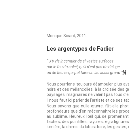
Monique Sicard, 2011.
Les argentypes de Fadier
“ J’y vis incendier de si vastes surfaces
par le feu du soleil, qu’il n’est pas de déluge
ou de fleuve qui put faire un lac aussi grand ”
[i]
Nous pourrions toujours déambuler plus ava
noirs et des mélancolies, à la croisée des g
paysages imaginaires ne valent pas tous d’ê
Il nous faut ici parler de l’artiste et de ses ta
Nous savons que nulle œuvre, fût-elle phot
profondeurs que d’en méconnaître les proces
au sublime. Heureux l’œil qui, se promenant 
taches, des pointillés, rayures, égratignures
lumière, la chimie du laboratoire, les gestes