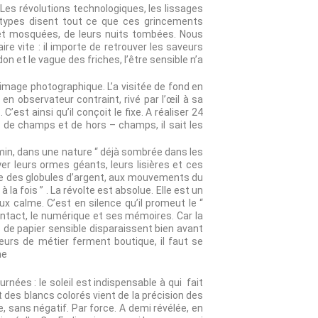
 Les révolutions technologiques, les lissages
entypes disent tout ce que ces grincements
 et mosquées, de leurs nuits tombées. Nous
aire vite : il importe de retrouver les saveurs
n et le vague des friches, l’être sensible n’a
l’image photographique. L’a visitée de fond en
 en observateur contraint, rivé par l’œil à sa
st ainsi qu’il conçoit le fixe. A réaliser 24
 de champs et de hors – champs, il sait les
chemin, dans une nature “ déjà sombrée dans les
er leurs ormes géants, leurs lisières et ces
mie des globules d’argent, aux mouvements du
à la fois ” . La révolte est absolue. Elle est un
x calme. C’est en silence qu’il promeut le “
he contact, le numérique et ses mémoires. Car la
s de papier sensible disparaissent bien avant
eurs de métier ferment boutique, il faut se
ne
rnées : le soleil est indispensable à qui fait
 et des blancs colorés vient de la précision des
, sans négatif. Par force. A demi révélée, en