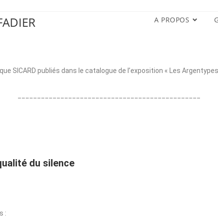
FADIER
A PROPOS
ue SICARD publiés dans le catalogue de l’exposition « Les Argentype
_______________________________________________
qualité du silence
s :