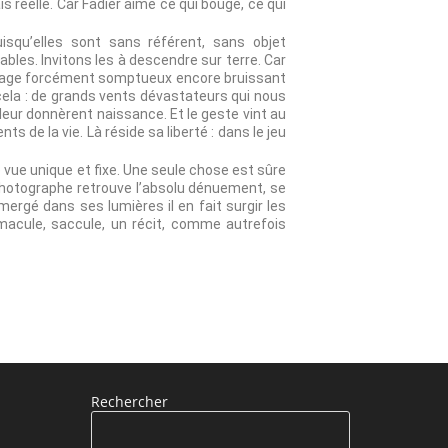
ais réelle. Car Fadier aime ce qui bouge, ce qui
squ’elles sont sans référent, sans objet
les. Invitons les à descendre sur terre. Car
 paysage forcément somptueux encore bruissant
cela : de grands vents dévastateurs qui nous
leur donnèrent naissance. Et le geste vint au
 de la vie. Là réside sa liberté : dans le jeu
e vue unique et fixe. Une seule chose est sûre
e photographe retrouve l’absolu dénuement, se
rgé dans ses lumières il en fait surgir les
 macule, saccule, un récit, comme autrefois
Rechercher