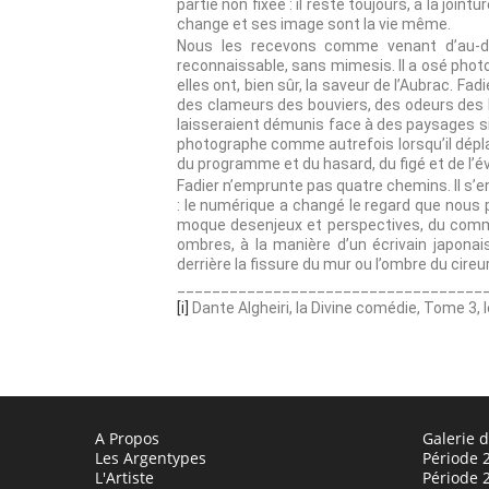
partie non fixée : il reste toujours, à la join
change et ses image sont la vie même.
Nous les recevons comme venant d’au-de
reconnaissable, sans mimesis. Il a osé phot
elles ont, bien sûr, la saveur de l’Aubrac. 
des clameurs des bouviers, des odeurs des b
laisseraient démunis face à des paysages si 
photographe comme autrefois lorsqu’il déplaça
du programme et du hasard, du figé et de l’év
Fadier n’emprunte pas quatre chemins. Il s’en
: le numérique a changé le regard que nous p
moque desenjeux et perspectives, du commer
ombres, à la manière d’un écrivain japonai
derrière la fissure du mur ou l’ombre du cire
___________________________________
[i]
Dante Algheiri, la Divine comédie, Tome 3, 
A Propos
Galerie 
Les Argentypes
Période 
L'Artiste
Période 