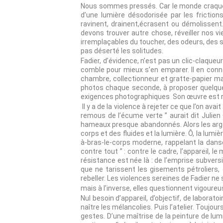
Nous sommes pressés. Car le monde craque. Ec
d’une lumière désodorisée par les frictio
ravinent, drainent,écrasent ou démolissen
devons trouver autre chose, réveiller nos viei
irremplaçables du toucher, des odeurs, des so
pas déserté les solitudes.
Fadier, d’évidence, n’est pas un clic-claqueu
comble pour mieux s’en emparer. Il en connaît
chambre, collectionneur et gratte-papier mai
photos chaque seconde, à proposer quelques
exigences photographiques Son œuvre est ric
Il y a de la violence à rejeter ce que l’on av
remous de l’écume verte ” aurait dit Julien
hameaux presque abandonnés. Alors les argen
corps et des fluides et la lumière. Ô, la lumièr
à-bras-le-corps moderne, rappelant la danse
contre tout ” : contre le cadre, l’appareil, le
résistance est née là : de l’emprise subvers
que ne tarissent les gisements pétroliers,
rebeller. Les violences sereines de Fadier n
mais à l’inverse, elles questionnent vigou
Nul besoin d’appareil, d’objectif, de laborat
naître les mélancolies. Puis l’atelier. Toujour
gestes. D’une maîtrise de la peinture de lum