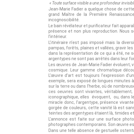
« Toute surface visible a une profondeur invisible
Jean-Marie Fadier a quelque chose de cette 
grand Maître de la Première Renaissance
incognoscibilité.
Le bain révélateur et purificateur fait appar
présence et non plus reproduction. Nous s
l’intérieur.
L’itinéraire n’est pas imposé mais la diver
pampas, forêts, plaines et vallées, gravir les
dans la représentation de ce qui a été, ne
argentypes ne sont pas arrêtés dans leur fo
Les œuvres de Jean-Marie Fadier évoluent, v
cosmique. Leur gamme chromatique découle
L’œuvre d’art est toujours l’expression d’u
exemple, sera exposé de longues minutes à l
sur la terre ou dans l’herbe, où de nombreu
ces oeuvres sont vivantes, véritablement, c
iconographique, elles évoquent, ou, dans le
miracle donc, l’argentype, présence vivant
gorgée de couleurs, cette vanité là est sans
teintes des argentypes étaient là, timides e
L’annonce est faite sur une surface photos
photographes contemporains. Son œuvre est 
Dans une telle absence de gestuelle ostent