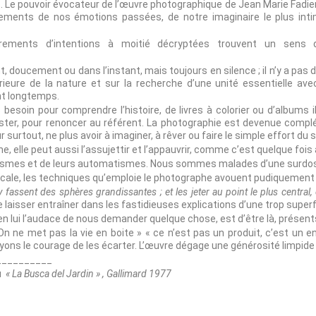
 Le pouvoir évocateur de l’œuvre photographique de Jean Marie Fadier re
ments de nos émotions passées, de notre imaginaire le plus intime
rements d’intentions à moitié décryptées trouvent un sens 
nt, doucement ou dans l’instant, mais toujours en silence ; il n’y a pa
rieure de la nature et sur la recherche d’une unité essentielle a
nt longtemps.
soin pour comprendre l’histoire, de livres à colorier ou d’albums ill
rester, pour renoncer au référent. La photographie est devenue compl
urtout, ne plus avoir à imaginer, à rêver ou faire le simple effort du s
 elle peut aussi l’assujettir et l’appauvrir, comme c’est quelque fois 
nismes et de leurs automatismes. Nous sommes malades d’une surdo
icale, les techniques qu’emploie le photographe avouent pudiquemen
 y fassent des sphères grandissantes ; et les jeter au point le plus central
se laisser entraîner dans les fastidieuses explications d’une trop super
en lui l’audace de nous demander quelque chose, est d’être là, présents
 ne met pas la vie en boite » « ce n’est pas un produit, c’est un e
ons le courage de les écarter. L’œuvre dégage une générosité limpide q
__________
u
« La Busca del Jardin » , Gallimard 1977