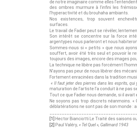
de notre imaginaire comme elles l’entendent.
des ombres murmure à l’infini les frémisse
l’hyperactivité et du brouhaha ambiants.
Nos existences, trop souvent enchevêt
surfaces.
Le travail de Fadier peut se révéler, lenteme
Son intérêt se concentre sur la force inté
argentypes nous parleront et nous habitero
Sommes-nous si « petits » que nous ayons be
souffert, avoir été très seul et pouvoir le 
toujours des images, encore des images pour s
La technique ne libère pas forcément l’homme,
N’ayons pas peur de nous libérer des méca
Fortement enracinées dans la tradition mus
« Il faut jeter des pierres dans les esprits, qui
maturation de l’artiste l’a conduit à ne pas 
Tout ce que Fadier nous demande, si il avait 
Ne soyons pas trop discrets néanmoins. « On
déblatérations ne sont pas de son monde : ay
___________________________________
[1]
Hector Bianciotti Le Traité des saisons o
[2]
Paul Valéry
, « Tel Quel », Gallimard 1943